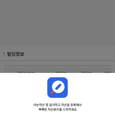
빌딩정보
건물관리번호
건물본번
건물부번
건축물대
4825013100113550001000001
11
0
아는자산 앱 설치하고 자산을 등록해서
똑똑한 자산관리를 시작하세요