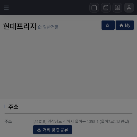
현대프라자
My
일반건물
주소
주소
[51018] 경상남도 김해시 율하동 1355-1 (율하2로115번길)
거리 및 항공뷰