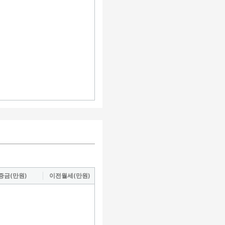
증금(만원)
이전월세(만원)
도로명
거래지역