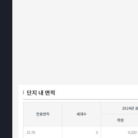
단지 내 면적
2024년 
전용면적
세대수
하한
15.78
3
4,020