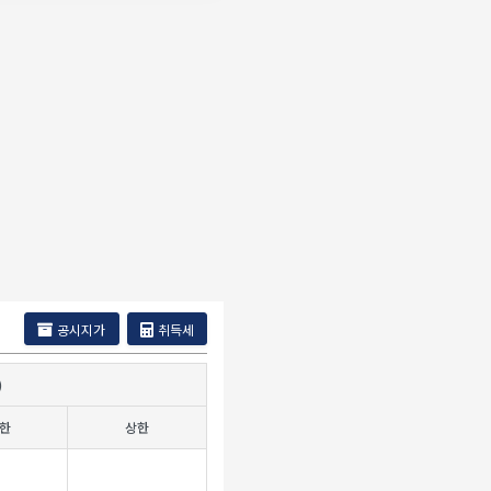
공시지가
취득세
)
한
상한