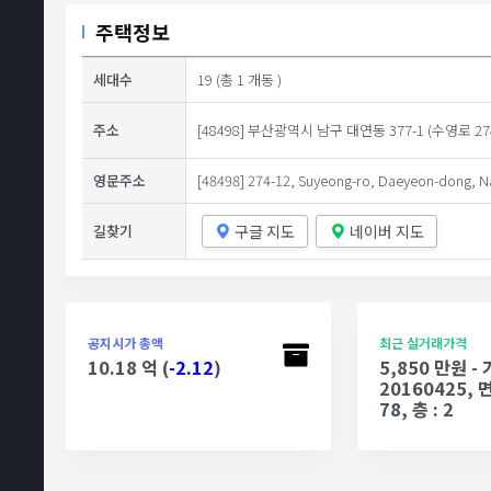
주택정보
세대수
19 (총 1 개동 )
주소
[48498] 부산광역시 남구 대연동 377-1 (수영로 274
영문주소
[48498] 274-12, Suyeong-ro, Daeyeon-dong, N
구글 지도
네이버 지도
길찾기
공지시가 총액
최근 실거래가격
10.18 억 (
-2.12
)
5,850 만원 -
20160425, 면
78, 층 : 2