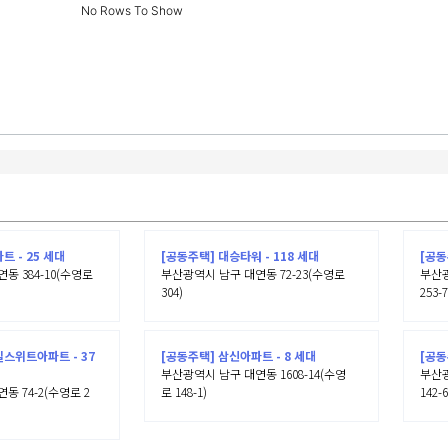
No Rows To Show
 - 25 세대
[공동주택] 대승타워 - 118 세대
[공동
동 384-10(수영로
부산광역시 남구 대연동 72-23(수영로
부산광
304)
253-7
스위트아파트 - 37
[공동주택] 삼신아파트 - 8 세대
[공동
부산광역시 남구 대연동 1608-14(수영
부산광
동 74-2(수영로 2
로 148-1)
142-6