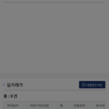
실거래가
대출한도계산
총 :
0
건
계약일자
거래가격(만원)
층
전용면적
토지대장