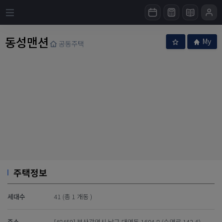
동성맨션
My
공동주택
주택정보
세대수
41 (총 1 개동 )
주소
[48459] 부산광역시 남구 대연동 1604-8 (수영로 142-6)