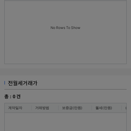
No Rows To Show
전월세거래가
총 :
0
건
계약일자
거래방법
보증금(만원)
월세(만원)
층