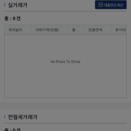
실거래가
대출한도계산
총 :
0
건
계약일자
거래가격(만원)
층
전용면적
토지대장
No Rows To Show
전월세거래가
총 :
0
건