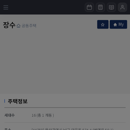
장수
My
공동주택
주택정보
세대수
16 (총 1 개동 )
주소
[44758] 울산광역시 남구 야음동 574-4 (번영로 50-1)