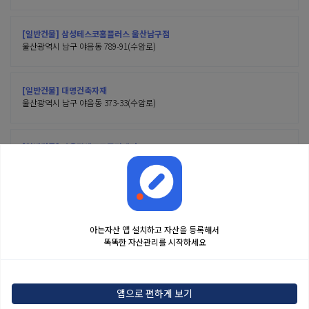
[일반건물] 삼성테스코홈플러스 울산남구점
울산광역시 남구 야음동 789-91(수암로)
[일반건물] 대명건축자재
울산광역시 남구 야음동 373-33(수암로)
[일반건물] 야음장생포동주민센터
울산광역시 남구 야음동 369-6(수암로)
아는자산 앱 설치하고 자산을 등록해서
똑똑한 자산관리를 시작하세요
금융정보는 콘텐츠 제공처로부터 받는 투자 참고사항이며, 오류가 발생하거나 지연될
수 있습니다. 본 정보는 일반적인 시장 정보 제공을 위한 것이며 투자 권유 또는 자문에
앱으로 편하게 보기
해당하지 않습니다. 해당 정보로 인한 투자 결과에 법적인 책임을 지지 않으며, 투자
결정 및 책임은 전적으로 이용자에게 있습니다.