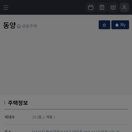
동양
My
공동주택
주택정보
세대수
20 (총 1 개동 )
주소
[44736] 울산광역시 남구 야음동 690-14 (수암로 171-7)