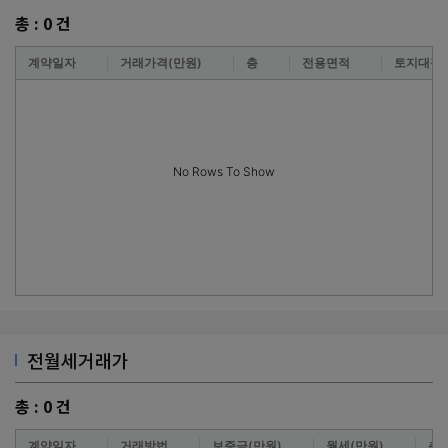
총 :
0
건
계약일자
거래가격(만원)
층
전용면적
토지대장
No Rows To Show
전월세거래가
총 :
0
건
계약일자
거래방법
보증금(만원)
월세(만원)
층