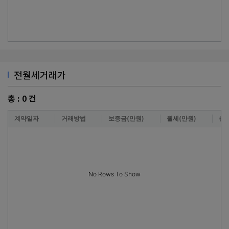
전월세거래가
총 :
0
건
계약일자
거래방법
보증금(만원)
월세(만원)
층
No Rows To Show