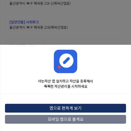
울산광역시 북구 매곡동 219-1(매곡산업로)
[일반건물] 서희파크
울산광역시 북구 매곡동 226(매곡산업로)
[일반건물] 서희파크 B동
울산광역시 북구 매곡동 230(매곡산업로)
아는자산 앱 설치하고 자산을 등록해서
똑똑한 자산관리를 시작하세요
금융정보는 콘텐츠 제공처로부터 받는 투자 참고사항이며, 오류가 발생하거나 지연될
수 있습니다. 본 정보는 일반적인 시장 정보 제공을 위한 것이며 투자 권유 또는 자문에
앱으로 편하게 보기
해당하지 않습니다. 해당 정보로 인한 투자 결과에 법적인 책임을 지지 않으며, 투자
결정 및 책임은 전적으로 이용자에게 있습니다.
모바일 웹으로 볼게요
2022
아는자산
맨위로