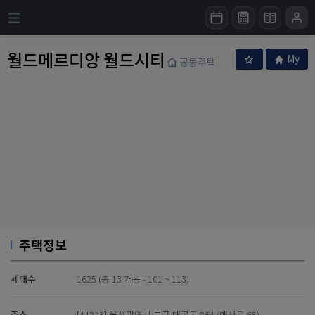
월드메르디앙 월드시티
My
공동주택
주택정보
세대수
1625 (총 13 개동 - 101 ~ 113)
주소
[44223] 울산광역시 북구 매곡동 864 (매산로 65)