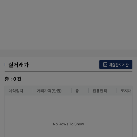
실거래가
대출한도계산
총 :
0
건
계약일자
거래가격(만원)
층
전용면적
토지대장
No Rows To Show