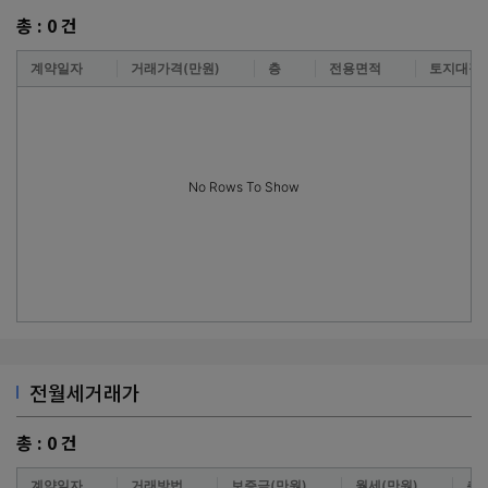
총 :
0
건
계약일자
거래가격(만원)
층
전용면적
토지대장
No Rows To Show
전월세거래가
총 :
0
건
계약일자
거래방법
보증금(만원)
월세(만원)
층