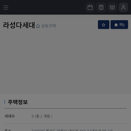
라성다세대
My
공동주택
주택정보
세대수
8 (총 1 개동 )
주소
[16026] 경기도 의왕시 내손동 643-7 (내손로 88-10)