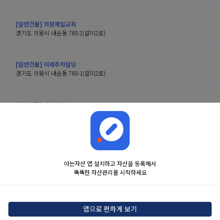
[일반건물] 의왕제일교회
경기도 의왕시 내손동 760-2(갈미2로)
[일반건물] 이레주차빌딩
경기도 의왕시 내손동 760-1(갈미2로)
[일반건물] 내손파출소
경기도 의왕시 내손동 759(갈미로)
아는자산 앱 설치하고 자산을 등록해서
똑똑한 자산관리를 시작하세요
금융정보는 콘텐츠 제공처로부터 받는 투자 참고사항이며, 오류가 발생하거나 지연될
수 있습니다. 본 정보는 일반적인 시장 정보 제공을 위한 것이며 투자 권유 또는 자문에
앱으로 편하게 보기
해당하지 않습니다. 해당 정보로 인한 투자 결과에 법적인 책임을 지지 않으며, 투자
결정 및 책임은 전적으로 이용자에게 있습니다.