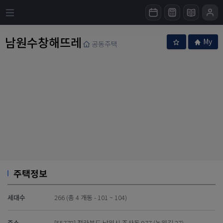
남원수창해뜨레
My
공동주택
주택정보
세대수
266 (총 4 개동 - 101 ~ 104)
주소
[55778] 전라북도 남원시 조산동 977 (농원길 27)