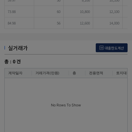
73.88
60
10,800
12,100
84.98
56
12,600
14,000
실거래가
대출한도계산
총 :
0
건
계약일자
거래가격(만원)
층
전용면적
토지대장
No Rows To Show