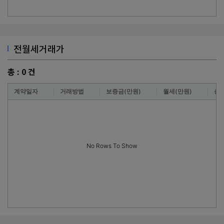
전월세거래가
총 :
0
건
계약일자
거래방법
보증금(만원)
월세(만원)
층
No Rows To Show