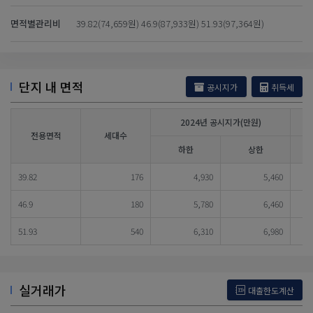
면적별관리비
39.82(74,659원) 46.9(87,933원) 51.93(97,364원)
단지 내 면적
공시지가
취득세
2024년 공시지가(만원)
전용면적
세대수
하한
상한
39.82
176
4,930
5,460
46.9
180
5,780
6,460
51.93
540
6,310
6,980
실거래가
대출한도계산