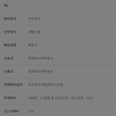
후)
관리방식
위탁관리
난방방식
개별난방
복도유형
복도식
시공사
한국토지주택공사
시행사
한국토지주택공사
주택관리업자
주식회사 영일에이치오엠
주차대수
세대당 : 1.0대로 총 900 (지상 : 390,지하 : 510)
CCTV대수
106