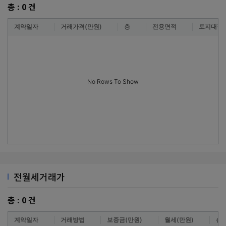
총 :
0
건
계약일자
거래가격(만원)
층
전용면적
토지대장
No Rows To Show
전월세거래가
총 :
0
건
계약일자
거래방법
보증금(만원)
월세(만원)
층