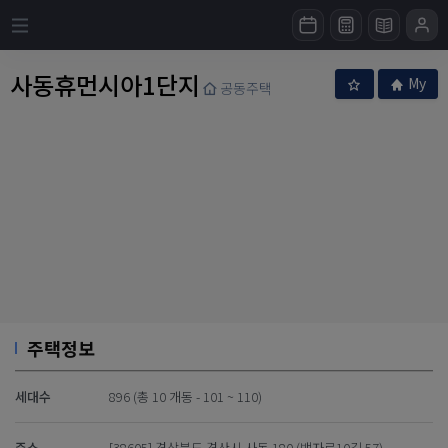
사동휴먼시아1단지
My
공동주택
주택정보
세대수
896 (총 10 개동 - 101 ~ 110)
주소
[38605] 경상북도 경산시 사동 180 (백자로10길 57)