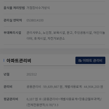
음식물 처리방법
거점장비수거방식
관리실 연락처
0538014100
부대복리시설
관리사무소, 노인정, 보육시설, 문고, 주민공동시설, 어린이놀
이터, 휴게시설, 자전거보관소
아파트관리비
아파트 관리비
년월
202312
관리비
공용관리비 : 59,639,667 원, 개별사용료계 : 44,904,203 원
평균관리비
6,187 원 ※ (공용관리비+개별사용료계+장충금월부과액)/
(전체전용면적/0.78)*3.3