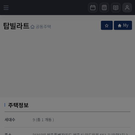
탑빌라트
My
공동주택
주택정보
세대수
9 (총 1 개동 )
주소
[63070] 제주특별자치도 제주시 외도일동 551-7 (우령2길 2