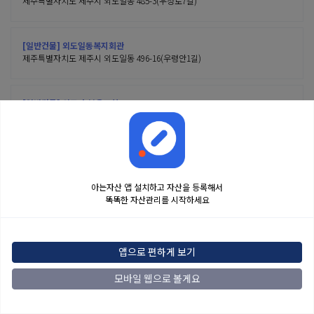
제주특별자치도 제주시 외도일동 485-3(우정로7길)
[일반건물] 외도일동복지회관
제주특별자치도 제주시 외도일동 496-16(우령안1길)
[일반건물] 외도 순복음교회
제주특별자치도 제주시 외도일동 497-15(우령안1길)
아는자산 앱 설치하고 자산을 등록해서
똑똑한 자산관리를 시작하세요
금융정보는 콘텐츠 제공처로부터 받는 투자 참고사항이며, 오류가 발생하거나 지연될
수 있습니다. 본 정보는 일반적인 시장 정보 제공을 위한 것이며 투자 권유 또는 자문에
앱으로 편하게 보기
해당하지 않습니다. 해당 정보로 인한 투자 결과에 법적인 책임을 지지 않으며, 투자
결정 및 책임은 전적으로 이용자에게 있습니다.
모바일 웹으로 볼게요
2022
아는자산
맨위로