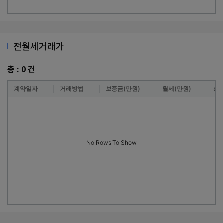
전월세거래가
총 :
0
건
계약일자
거래방법
보증금(만원)
월세(만원)
층
No Rows To Show