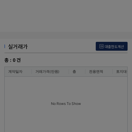
실거래가
대출한도계산
총 :
0
건
계약일자
거래가격(만원)
층
전용면적
토지대장
No Rows To Show