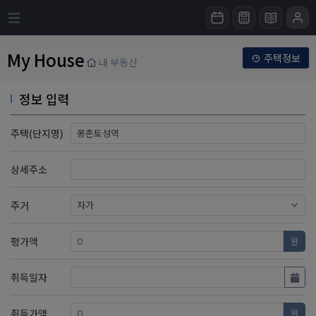
My House
주택정보
내 부동산
정보 입력
주택(단지명)
상세주소
주거
평가액
원
취득일자
취득가액
원