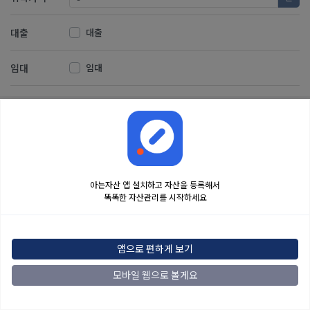
대출
대출
임대
임대
저장
취소
아는자산 앱 설치하고 자산을 등록해서
똑똑한 자산관리를 시작하세요
금융정보는 콘텐츠 제공처로부터 받는 투자 참고사항이며, 오류가 발생하거나 지연될
수 있습니다. 본 정보는 일반적인 시장 정보 제공을 위한 것이며 투자 권유 또는 자문에
해당하지 않습니다. 해당 정보로 인한 투자 결과에 법적인 책임을 지지 않으며, 투자
결정 및 책임은 전적으로 이용자에게 있습니다.
앱으로 편하게 보기
2022
아는자산
맨위로
모바일 웹으로 볼게요