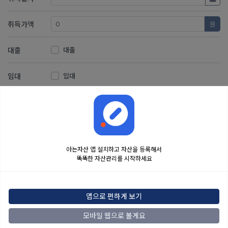
취득가액
원
대출
대출
임대
임대
저장
취소
아는자산 앱 설치하고 자산을 등록해서
똑똑한 자산관리를 시작하세요
금융정보는 콘텐츠 제공처로부터 받는 투자 참고사항이며, 오류가 발생하거나 지연될
수 있습니다. 본 정보는 일반적인 시장 정보 제공을 위한 것이며 투자 권유 또는 자문에
앱으로 편하게 보기
해당하지 않습니다. 해당 정보로 인한 투자 결과에 법적인 책임을 지지 않으며, 투자
결정 및 책임은 전적으로 이용자에게 있습니다.
모바일 웹으로 볼게요
2022
아는자산
맨위로