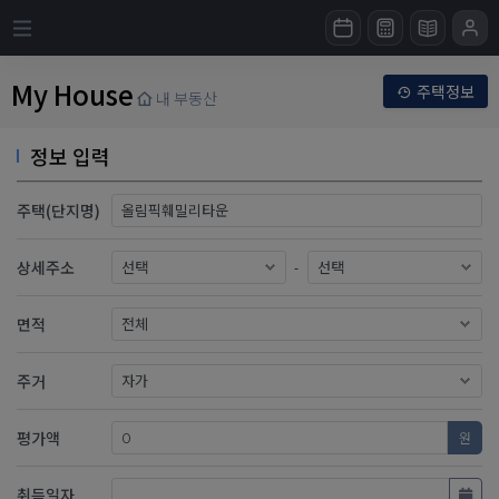
My House
주택정보
내 부동산
정보 입력
주택(단지명)
상세주소
-
면적
주거
평가액
원
취득일자