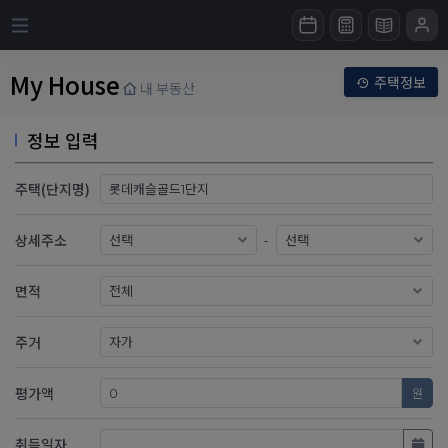
My House
주택정보
내 부동산
정보 입력
주택(단지명)
상세주소
-
면적
주거
평가액
원
취득일자