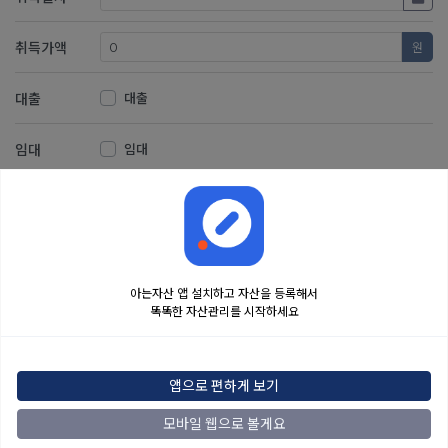
취득가액
원
대출
대출
임대
임대
저장
취소
아는자산 앱 설치하고 자산을 등록해서
똑똑한 자산관리를 시작하세요
금융정보는 콘텐츠 제공처로부터 받는 투자 참고사항이며, 오류가 발생하거나 지연될
수 있습니다. 본 정보는 일반적인 시장 정보 제공을 위한 것이며 투자 권유 또는 자문에
앱으로 편하게 보기
해당하지 않습니다. 해당 정보로 인한 투자 결과에 법적인 책임을 지지 않으며, 투자
결정 및 책임은 전적으로 이용자에게 있습니다.
모바일 웹으로 볼게요
2022
아는자산
맨위로