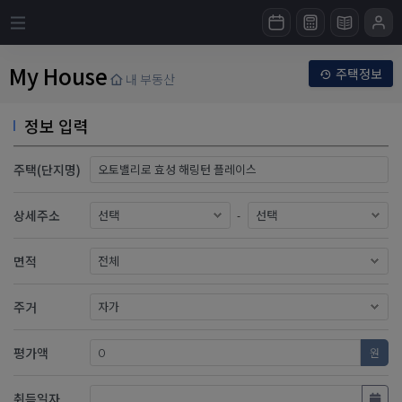
My House
주택정보
내 부동산
정보 입력
주택(단지명)
상세주소
-
면적
주거
평가액
원
취득일자