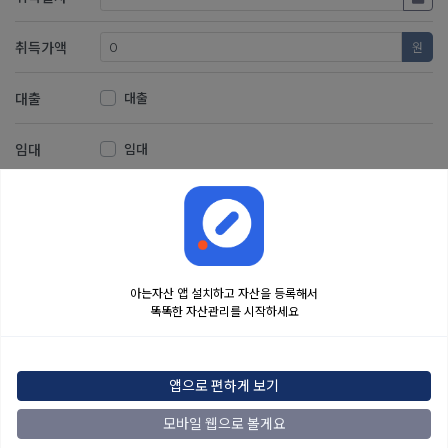
취득가액
원
대출
대출
임대
임대
저장
취소
아는자산 앱 설치하고 자산을 등록해서
똑똑한 자산관리를 시작하세요
금융정보는 콘텐츠 제공처로부터 받는 투자 참고사항이며, 오류가 발생하거나 지연될
수 있습니다. 본 정보는 일반적인 시장 정보 제공을 위한 것이며 투자 권유 또는 자문에
앱으로 편하게 보기
해당하지 않습니다. 해당 정보로 인한 투자 결과에 법적인 책임을 지지 않으며, 투자
결정 및 책임은 전적으로 이용자에게 있습니다.
모바일 웹으로 볼게요
2022
아는자산
맨위로