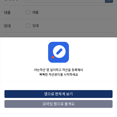
대출
대출
임대
임대
저장
취소
아는자산 앱 설치하고 자산을 등록해서
똑똑한 자산관리를 시작하세요
금융정보는 콘텐츠 제공처로부터 받는 투자 참고사항이며, 오류가 발생하거나 지연될
수 있습니다. 본 정보는 일반적인 시장 정보 제공을 위한 것이며 투자 권유 또는 자문에
해당하지 않습니다. 해당 정보로 인한 투자 결과에 법적인 책임을 지지 않으며, 투자
결정 및 책임은 전적으로 이용자에게 있습니다.
앱으로 편하게 보기
2022
아는자산
맨위로
모바일 웹으로 볼게요