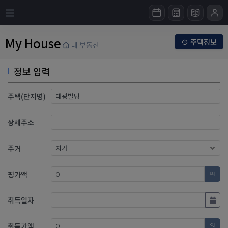
My House
주택정보
내 부동산
정보 입력
주택(단지명)
상세주소
주거
평가액
원
취득일자
취득가액
원