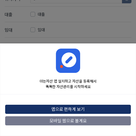
대출
대출
임대
임대
저장
취소
아는자산 앱 설치하고 자산을 등록해서
똑똑한 자산관리를 시작하세요
금융정보는 콘텐츠 제공처로부터 받는 투자 참고사항이며, 오류가 발생하거나 지연될
수 있습니다. 본 정보는 일반적인 시장 정보 제공을 위한 것이며 투자 권유 또는 자문에
해당하지 않습니다. 해당 정보로 인한 투자 결과에 법적인 책임을 지지 않으며, 투자
결정 및 책임은 전적으로 이용자에게 있습니다.
앱으로 편하게 보기
2022
아는자산
맨위로
모바일 웹으로 볼게요