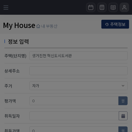
My House
주택정보
내 부동산
정보 입력
주택(단지명)
상세주소
주거
평가액
원
취득일자
취득가액
원