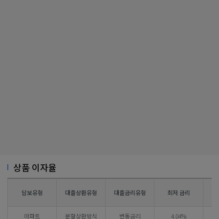
상품 이자율
담보유형
대출상환유형
대출금리유형
최저 금리
아파트
분할상환방식
변동금리
4.04%