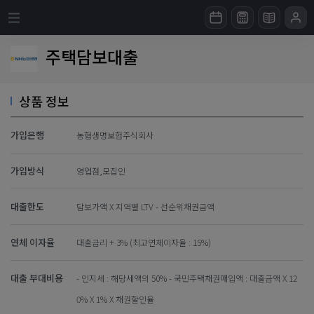
주택담보대출
상품 정보
가입은행
농협생명보험주식회사
가입방식
영업점,모집인
대출한도
담보가액 X 지역별 LTV - 선순위채권금액
연체 이자율
대출금리 + 3% (최고연체이자율 : 15%)
대출 부대비용
- 인지세 : 해당세액의 50% - 국민주택채권매입액 : 대출금액 X 12
0% X 1% X 채권할인율