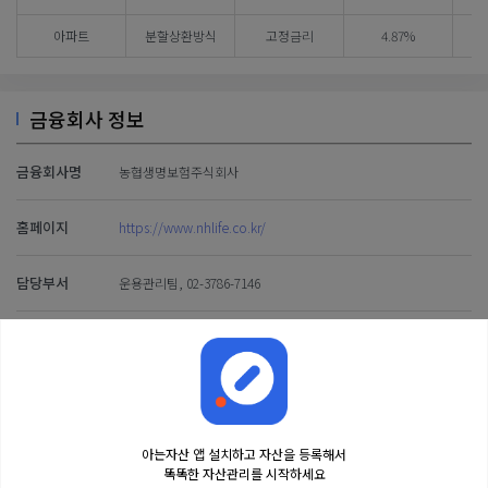
아파트
분할상환방식
고정금리
4.87%
금융회사 정보
금융회사명
농협생명보험주식회사
홈페이지
https://www.nhlife.co.kr/
담당부서
운용관리팀, 02-3786-7146
콜센터
1544-4000
아는자산 앱 설치하고 자산을 등록해서
똑똑한 자산관리를 시작하세요