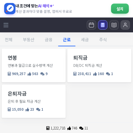
내 조건에 맞는
AI 해석
설치
계산 결과마다 맞춤 설명, 앱에서 무료로
전체
부동산
금융
근로
세금
주식
연봉
퇴직금
연봉과 월급으로 실수령액 계산
DB/DC 퇴직금 계산
969,257
563
9
238,411
160
1
은퇴자금
은퇴 후 필요 자금 계산
15,050
23
1
1,222,718
746
11