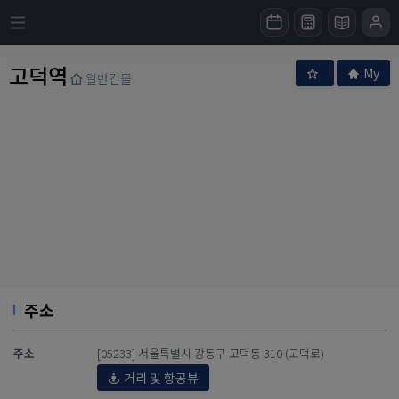
고덕역
My
일반건물
주소
주소
[05233] 서울특별시 강동구 고덕동 310 (고덕로)
거리 및 항공뷰