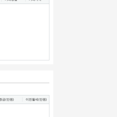
증금(만원)
이전월세(만원)
도로명
거래지역