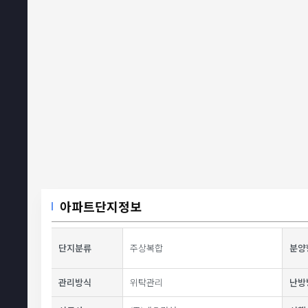
아파트단지정보
단지분류
주상복합
분양
관리방식
위탁관리
난방