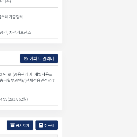
리(주)
물쓰레기종량제
티공간, 자전거보관소
아파트 관리비
022 원 ※ (공용관리비+개별사용료
충금월부과액)/(전체전용면적/0.7
3
84.99(283,862원)
공시지가
취득세