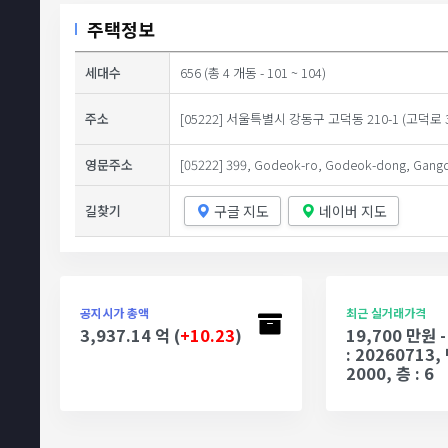
주택정보
세대수
656 (총 4 개동 - 101 ~ 104)
주소
[05222] 서울특별시 강동구 고덕동 210-1 (고덕로 3
영문주소
[05222] 399, Godeok-ro, Godeok-dong, Gangdo
구글 지도
네이버 지도
길찾기
공지시가 총액
최근 실거래가격
3,937.14 억 (
+10.23
)
19,700 만원
: 20260713, 
2000, 층 : 6