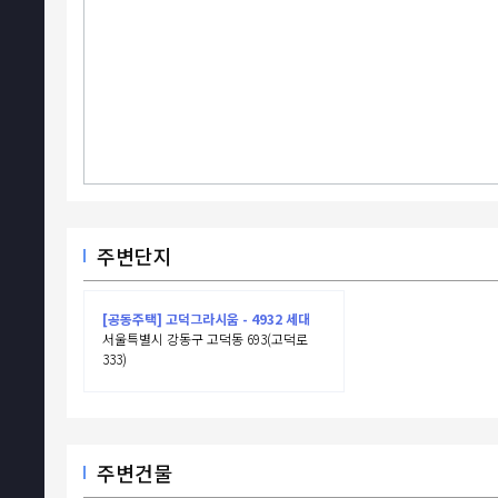
주변단지
[공동주택] 고덕그라시움 - 4932 세대
서울특별시 강동구 고덕동 693(고덕로
333)
주변건물