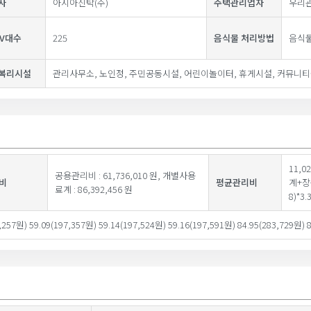
사
아시아신탁(주)
주택관리업자
우리관
TV대수
225
음식물 처리방법
음식
복리시설
관리사무소, 노인정, 주민공동시설, 어린이놀이터, 휴게시설, 커뮤니
11,
공용관리비 : 61,736,010 원, 개별사용
비
평균관리비
계+장
료계 : 86,392,456 원
8)*3.
,257원) 59.09(197,357원) 59.14(197,524원) 59.16(197,591원) 84.95(283,729원) 