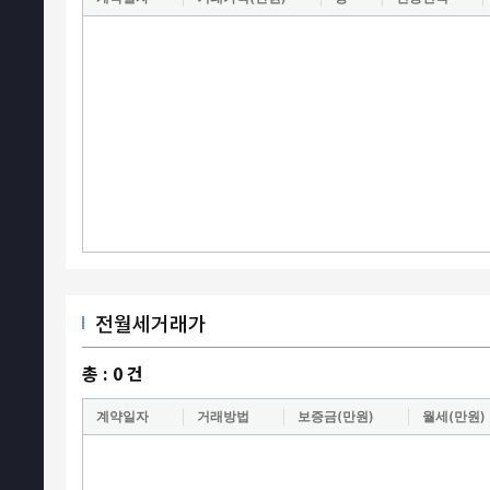
전월세거래가
총 :
0
건
계약일자
거래방법
보증금(만원)
월세(만원)