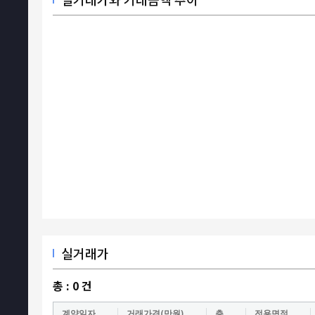
실거래가
총 :
0
건
계약일자
거래가격(만원)
층
전용면적