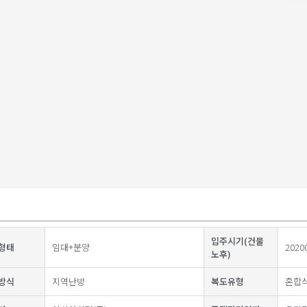
입주시기(건물
형태
임대+분양
2020
노후)
방식
지역난방
복도유형
혼합