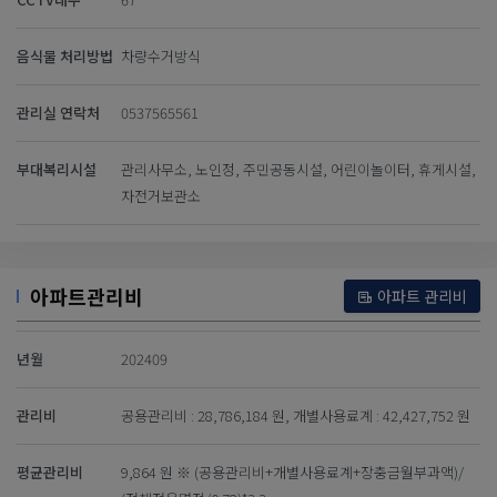
음식물 처리방법
차량수거방식
관리실 연락처
0537565561
부대복리시설
관리사무소, 노인정, 주민공동시설, 어린이놀이터, 휴게시설,
자전거보관소
아파트관리비
아파트 관리비
년월
202409
관리비
공용관리비 : 28,786,184 원, 개별사용료계 : 42,427,752 원
평균관리비
9,864 원 ※ (공용관리비+개별사용료계+장충금월부과액)/