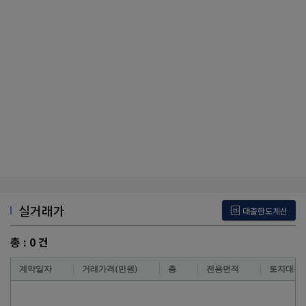
실거래가
대출한도계산
총 :
0
건
계약일자
거래가격(만원)
층
전용면적
토지대장