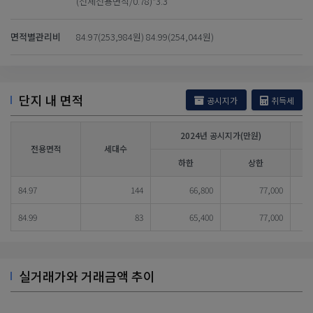
(전체전용면적/0.78)*3.3
면적별관리비
84.97(253,984원) 84.99(254,044원)
단지 내 면적
공시지가
취득세
2024년 공시지가(만원)
전용면적
세대수
하한
상한
84.97
144
66,800
77,000
84.99
83
65,400
77,000
실거래가와 거래금액 추이