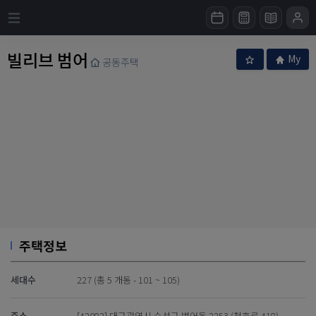
빌리브 범어
My
공동주택
주택정보
세대수
227 (총 5 개동 - 101 ~ 105)
주소
[42082] 대구광역시 수성구 범어동 2253 (청호로 418)