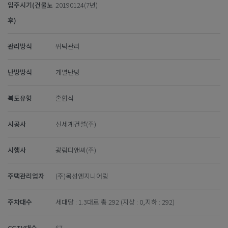
입주시기(건물노
20190124(7년)
후)
관리방식
위탁관리
난방방식
개별난방
복도유형
혼합식
시공사
신세계건설(주)
시행사
광림디앤씨(주)
주택관리업자
(주)목성엔지니어링
주차대수
세대당 : 1.3대로 총 292 (지상 : 0,지하 : 292)
CCTV대수
67