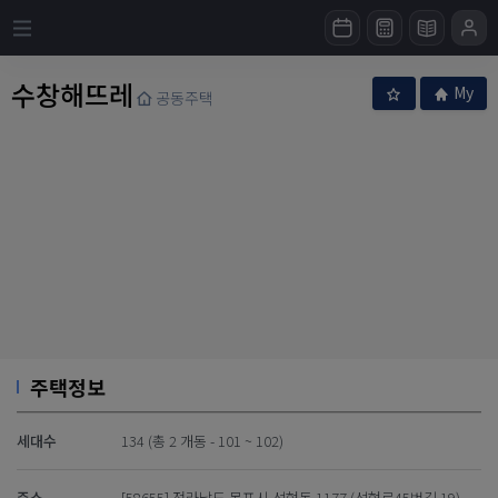
수창해뜨레
My
공동주택
주택정보
세대수
134 (총 2 개동 - 101 ~ 102)
주소
[58655] 전라남도 목포시 석현동 1177 (석현로45번길 19)