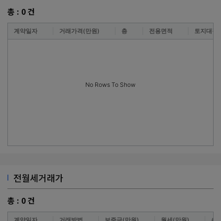
총 :
0
건
계약일자
거래가격(만원)
층
전용면적
토지대장
No Rows To Show
전월세거래가
총 :
0
건
계약일자
거래방법
보증금(만원)
월세(만원)
층