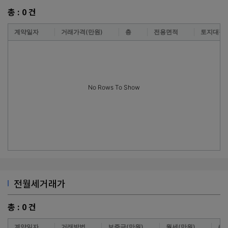
총 :
0
건
계약일자
거래가격(만원)
층
전용면적
토지대장
No Rows To Show
전월세거래가
총 :
0
건
계약일자
거래방법
보증금(만원)
월세(만원)
층