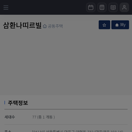
삼환나띠르빌
My
공동주택
주택정보
세대수
77 (총 1 개동 )
주소
[04130] 서울특별시 마포구 아현동 732 (마포대로 183-16)