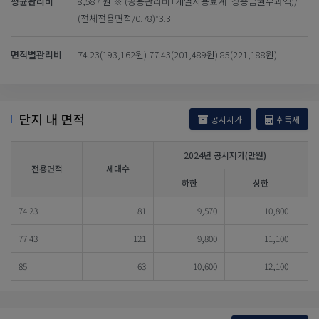
평균관리비
8,587 원 ※ (공용관리비+개별사용료계+장충금월부과액)/
(전체전용면적/0.78)*3.3
면적별관리비
74.23(193,162원) 77.43(201,489원) 85(221,188원)
단지 내 면적
공시지가
취득세
2024년 공시지가(만원)
전용면적
세대수
하한
상한
74.23
81
9,570
10,800
77.43
121
9,800
11,100
85
63
10,600
12,100