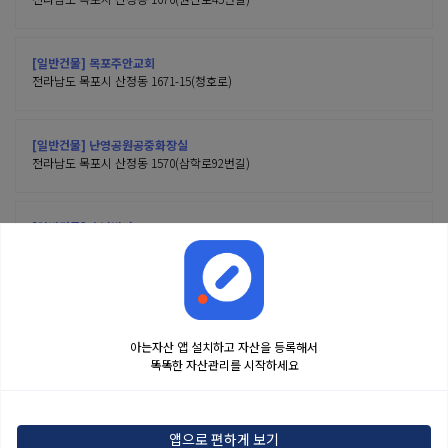
[일반건물] 목포주안교회
전라남도 목포시 산정동 1671-15(청호로)
[일반건물] 난영공원공중화장실
전라남도 목포시 산정동 1570(삼학로92번길)
[일반건물] 호남빌라
전라남도 목포시 산정동 1737-9(원산정로)
아는자산 앱 설치하고 자산을 등록해서
똑똑한 자산관리를 시작하세요
금융정보는 콘텐츠 제공처로부터 받는 투자 참고사항이며, 오류가 발생하거나 지연될
수 있습니다. 본 정보는 일반적인 시장 정보 제공을 위한 것이며 투자 권유 또는 자문에
앱으로 편하게 보기
해당하지 않습니다. 해당 정보로 인한 투자 결과에 법적인 책임을 지지 않으며, 투자