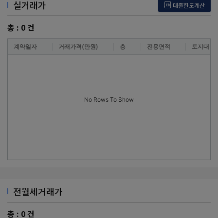
실거래가
대출한도계산
총 :
0
건
계약일자
거래가격(만원)
층
전용면적
토지대장
No Rows To Show
전월세거래가
총 :
0
건