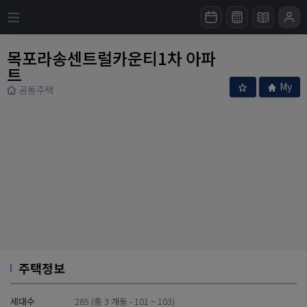
목포라송센트럴카운티1차 아파
트
My
공동주택
주택정보
세대수
265 (총 3 개동 - 101 ~ 103)