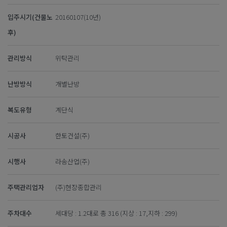
입주시기(건물노
20160107(10년)
후)
관리방식
위탁관리
난방방식
개별난방
복도유형
계단식
시공사
한토건설(주)
시행사
라송산업(주)
주택관리업자
(주)현장종합관리
주차대수
세대당 : 1.2대로 총 316 (지상 : 17,지하 : 299)