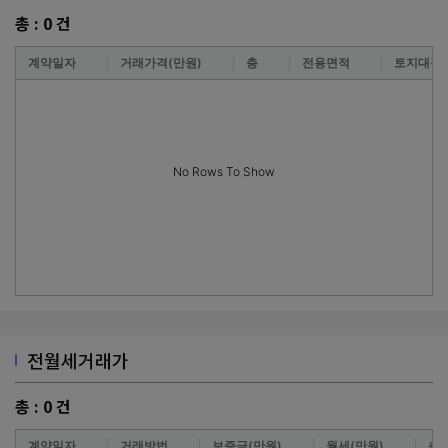
총 :
0
건
계약일자
거래가격(만원)
층
전용면적
토지대장
No Rows To Show
전월세거래가
총 :
0
건
계약일자
거래방법
보증금(만원)
월세(만원)
층