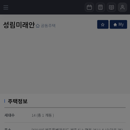
성림미래안
My
공동주택
주택정보
세대수
14 (총 1 개동 )
주소
[63103] 제주특별자치도 제주시 노형동 2511-5 (수덕로 75)