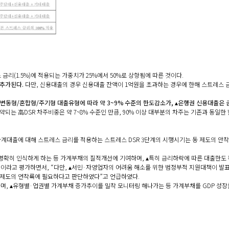
금리(1.5%)에 적용되는 가중치가 25%에서 50%로 상향됨에 따른 것이다.
 추가된다.
다만, 신용대출의 경우 신용대출 잔액이 1억원을 초과하는 경우에 한해 스트레스 
 변동형/혼합형/주기형 대출유형에 따라 약 3~9% 수준의 한도감소가, ▴은행권 신용대출은 금
약되는 高DSR 차주비중은 약 7~8% 수준인 만큼, 90% 이상 대부분의 차주는 기존과 동일한
대출에 대해 스트레스 금리를 적용하는 스트레스 DSR 3단계의 시행시기는 동 제도의 안착 추
명확히 인식하게 하는 등 가계부채의 질적개선에 기여하며, ▴특히 금리하락에 따른 대출한도 
”이라고 평가하면서, “다만, ▴서민·자영업자의 어려움 해소를 위한 범정부적 지원대책이 발표
동 제도의 연착륙에 필요하다고 판단하였다”고 언급하였다.
나가며, ▴유형별·업권별 가계부채 증가추이를 밀착 모니터링 해나가는 등 가계부채를 GDP 