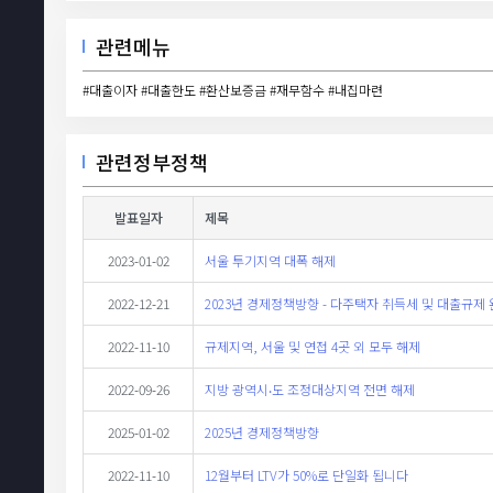
관련메뉴
#대출이자 #대출한도 #환산보증금 #재무함수 #내집마련
관련정부정책
발표일자
제목
2023-01-02
서울 투기지역 대폭 해제
2022-12-21
2023년 경제정책방향 - 다주택자 취득세 및 대출규제 
2022-11-10
규제지역, 서울 및 연접 4곳 외 모두 해제
2022-09-26
지방 광역시‧도 조정대상지역 전면 해제
2025-01-02
2025년 경제정책방향
2022-11-10
12월부터 LTV가 50%로 단일화 됩니다