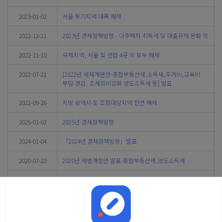
2023-01-02
서울 투기지역 대폭 해제
2022-12-21
2023년 경제정책방향 - 다주택자 취득세 및 대출규제 완화 외
2022-11-10
규제지역, 서울 및 연접 4곳 외 모두 해제
2022-07-21
[2022년 세제개편안-종합부동산세,소득세,주거비,교육비
부담 경감, 조세회비강화 양도소득세 등] 발표
2022-09-26
지방 광역시‧도 조정대상지역 전면 해제
2025-01-02
2025년 경제정책방향
2024-01-04
「2024년 경제정책방향」발표
2020-07-22
2020년 세법개정안 발표-종합부동산세,양도소득세
2025-01-01
「2024년 지방세입 관계법령」 개정안 2025년 1월 1일부터
시행 예정