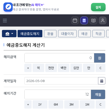
내 조건에 맞는
AI 해석
설치
계산 결과마다 맞춤 설명, 앱에서 무료로
예금중도해지
환율
대출이자
예금
적금
예금중도해지 계산기
해지금액
원
+
억
천만
백만
십만
만
C
계약일자
예치기간
개월
+
1Y
6M
3M
1M
C