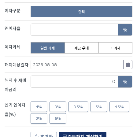
이자구분
단리
연이자율
%
이자과세
일반 과세
세금 우대
비과세
해지예상일자
해지 후 재예
%
치금리
인기 연이자
4%
3%
3.5%
5%
4.5%
율(%)
2%
6%
초기화
중도해지 계산하기