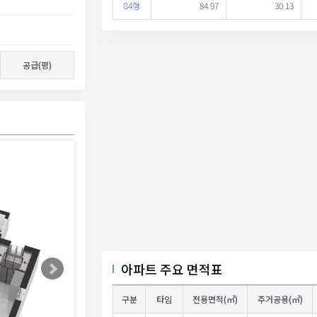
84형
84.97
30.13
공급(평)
아파트 주요 면적표
구분
타임
전용면적(㎡)
주거공용(㎡)