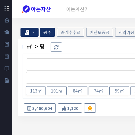
아는계산기
평수
중개수수료
환산보증금
청약가점
㎡ -> 평
113㎡
101㎡
84㎡
74㎡
59㎡
3,460,604
1,120