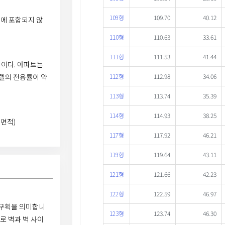
109형
109.70
40.12
적에 포함되지 않
110형
110.63
33.61
111형
111.53
41.44
이다. 아파트는
112형
112.98
34.06
텔의 전용률이 약
113형
113.74
35.39
114형
114.93
38.25
면적)
117형
117.92
46.21
119형
119.64
43.11
121형
121.66
42.23
122형
122.59
46.97
한 구획을 의미합니
123형
123.74
46.30
로 벽과 벽 사이