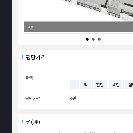
84형
평당가격
금액
+
억
천만
백만
십
평당가격
0원
평(坪)