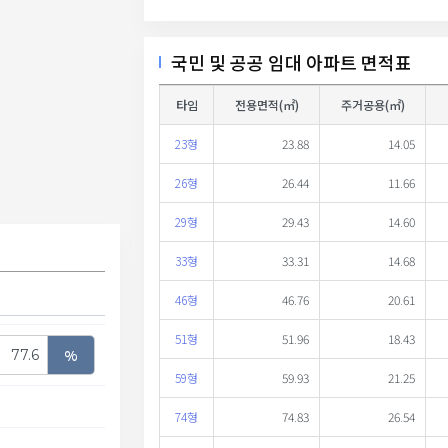
국민 및 공공 임대 아파트 면적표
타임
전용면적(㎡)
주거공용(㎡)
23형
23.88
14.05
26형
26.44
11.66
29형
29.43
14.60
33형
33.31
14.68
46형
46.76
20.61
51형
51.96
18.43
%
59형
59.93
21.25
74형
74.83
26.54