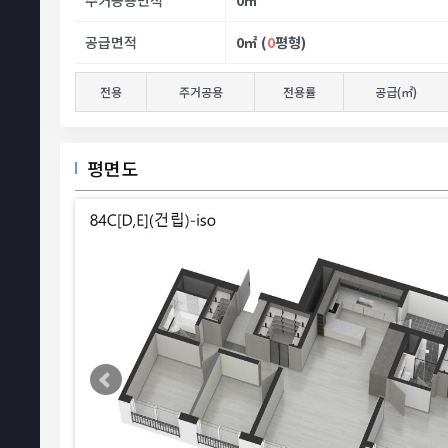
주거공용면적
0
㎡
공급면적
0
㎡ (
0
평형)
전용
주거공용
전용률
공급(㎡)
평면도