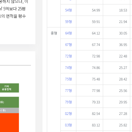
용하지 않으나, 이
㎡ 5억보다 25평
54형
54.99
18.53
등의 면적을 평수
59형
59.91
21.94
중형
64형
64.12
30.05
67형
67.74
36.95
72형
72.98
22.48
74형
74.86
25.27
75형
75.48
28.42
77형
77.98
25.56
79형
79.33
29.95
82형
82.54
27.28
83형
83.12
25.82