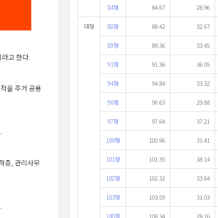
84형
84.67
28.96
대형
88형
88.42
32.67
89형
89.36
33.45
이라고 한다.
91형
91.36
36.05
94형
94.84
33.32
면적을 주거 공용
96형
96.63
29.88
97형
97.64
37.21
.
100형
100.96
31.41
101형
101.35
38.14
하층, 관리사무
102형
102.32
33.64
103형
103.59
31.03
.
108형
108.34
28.16