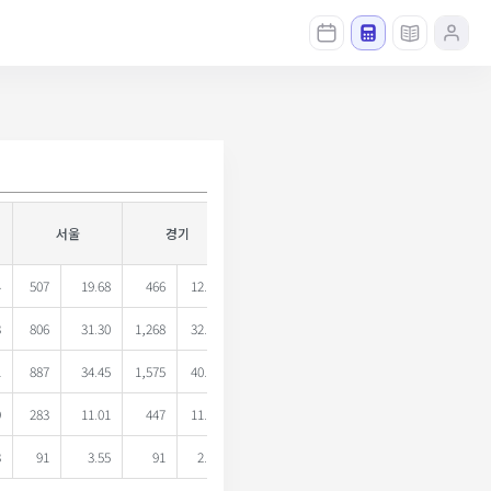
서울
경기
부산
대구
4
507
19.68
466
12.11
148
14.09
50
7.67
157
3
806
31.30
1,268
32.96
303
28.98
198
30.40
331
1
887
34.45
1,575
40.95
452
43.14
307
47.09
315
9
283
11.01
447
11.61
108
10.27
80
12.22
92
3
91
3.55
91
2.37
37
3.51
17
2.61
16