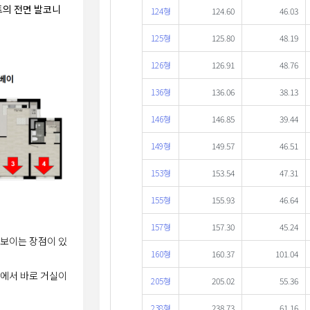
의 전면 발코니
124형
124.60
46.03
125형
125.80
48.19
126형
126.91
48.76
136형
136.06
38.13
146형
146.85
39.44
149형
149.57
46.51
153형
153.54
47.31
155형
155.93
46.64
157형
157.30
45.24
 보이는 장점이 있
160형
160.37
101.04
관에서 바로 거실이
205형
205.02
55.36
238형
238.73
61.16