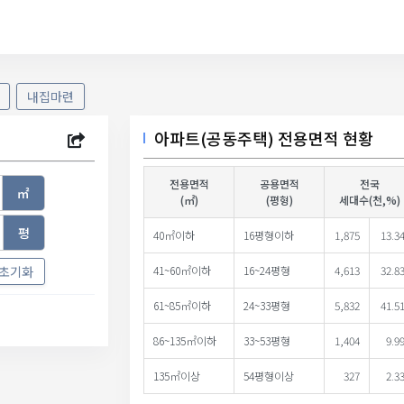
내집마련
아파트(공동주택) 전용면적 현황
전용면적
공용면적
전국
㎡
(㎡)
(평형)
세대수(천,%)
평
40㎡이하
16평형이하
1,875
13.3
초기화
41~60㎡이하
16~24평형
4,613
32.8
61~85㎡이하
24~33평형
5,832
41.5
86~135㎡이하
33~53평형
1,404
9.9
135㎡이상
54평형이상
327
2.3