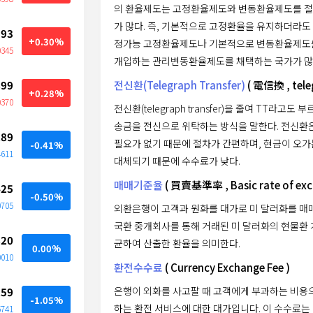
의 환율제도는 고정환율제도와 변동환율제도를 절
가 많다. 즉, 기본적으로 고정환율을 유지하더라도
593
+0.30%
정가능 고정환율제도나 기본적으로 변동환율제도를
0345
개입하는 관리변동환율제도를 채택하는 국가가 많
전신환(Telegraph Transfer)
( 電信換 , teleg
899
+0.28%
0370
전신환(telegraph transfer)을 줄여 TT라고
송금을 전신으로 위탁하는 방식을 말한다. 전신환
289
필요가 없기 때문에 절차가 간편하며, 현금이 오가
-0.41%
4611
대체되기 때문에 수수료가 낮다.
매매기준율
( 買賣基準率 , Basic rate of exc
425
-0.50%
0705
외환은행이 고객과 원화를 대가로 미 달러화를 매매
국환 중개회사를 통해 거래된 미 달러화의 현물환
820
균하여 산출한 환율을 의미한다.
0.00%
0010
환전수수료
( Currency Exchange Fee )
은행이 외화를 사고팔 때 고객에게 부과하는 비용
259
-1.05%
하는 환전 서비스에 대한 대가입니다. 이 수수료는
6741