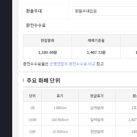
환율우대
환전수수료
현찰팔때
매매기준율
1,383.09원
1,407.72원
환전수수료율은
은행연합회 환전수수료 비교
참고
주요 화폐 단위
단위
표기
한글표기
환
1B
1 Billion
십억달러
1조
100M
100 Million
일억달러
1,40
10M
10 Million
천만달러
140