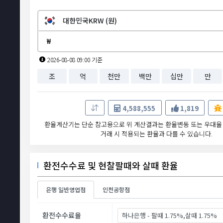
대한민국KRW (원)
₩
2026-08-08 09:00 기준
조
억
천만
백만
십만
만
4,588,555
1,819
환율계산기는 단순 참고용으로 위 계산결과는 환율변동 또는 우대율
거래 시 적용되는 환율과 다를 수 있습니다.
환전수수료 및 현찰팔때와 살때 환율
은행 일반영업점
인천공항점
환전수수료율