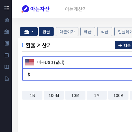
아는계산기
환율
대출이자
예금
적금
인플레
환율 계산기
다른 
미국USD (달러)
$
1B
100M
10M
1M
100K