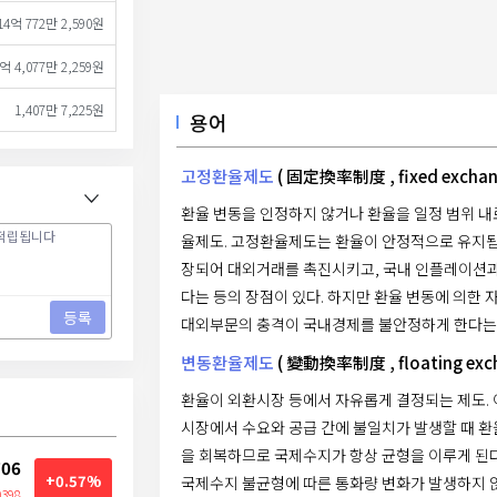
14억 772만 2,590원
억 4,077만 2,259원
1,407만 7,225원
용어
고정환율제도
( 固定換率制度 , fixed exchang
환율 변동을 인정하지 않거나 환율을 일정 범위 내
율제도. 고정환율제도는 환율이 안정적으로 유지됨
장되어 대외거래를 촉진시키고, 국내 인플레이션과
다는 등의 장점이 있다. 하지만 환율 변동에 의한 
등록
대외부문의 충격이 국내경제를 불안정하게 한다는 
변동환율제도
( 變動換率制度 , floating excha
환율이 외환시장 등에서 자유롭게 결정되는 제도.
시장에서 수요와 공급 간에 불일치가 발생할 때 
을 회복하므로 국제수지가 항상 균형을 이루게 된
706
+0.57%
국제수지 불균형에 따른 통화량 변화가 발생하지 
0398